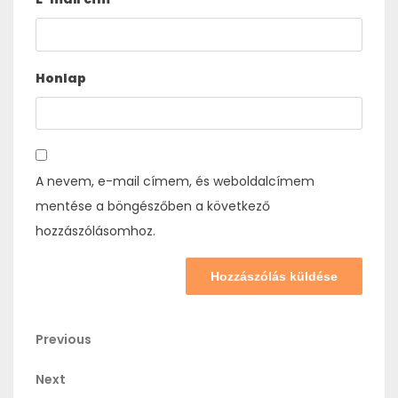
Honlap
A nevem, e-mail címem, és weboldalcímem
mentése a böngészőben a következő
hozzászólásomhoz.
Bejegyzés
Previous
Previous
Post
navigáció
Next
Next