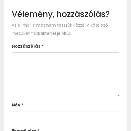
Vélemény, hozzászólás?
Az e-mail címet nem tesszük közzé.
A kötelező
mezőket
*
karakterrel jelöltük
Hozzászólás
*
Név
*
E-mail cím
*