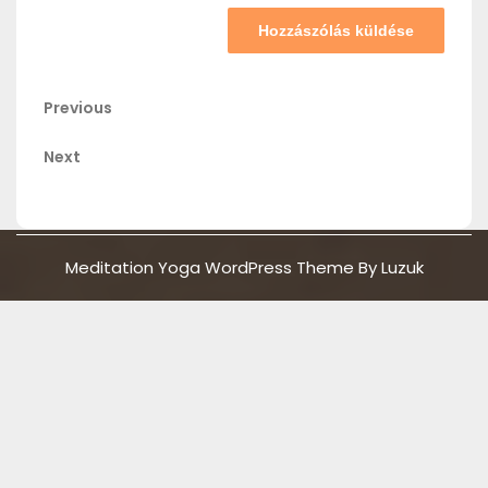
Bejegyzés
Previous
Previous
Post
navigáció
Next
Next
Post
Meditation Yoga WordPress Theme By Luzuk