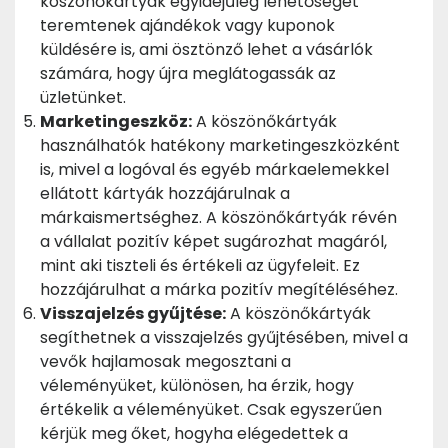
köszönőkártyák egyidejűleg lehetőséget
teremtenek ajándékok vagy kuponok
küldésére is, ami ösztönző lehet a vásárlók
számára, hogy újra meglátogassák az
üzletünket.
Marketingeszköz:
A köszönőkártyák
használhatók hatékony marketingeszközként
is, mivel a logóval és egyéb márkaelemekkel
ellátott kártyák hozzájárulnak a
márkaismertséghez. A köszönőkártyák révén
a vállalat pozitív képet sugározhat magáról,
mint aki tiszteli és értékeli az ügyfeleit. Ez
hozzájárulhat a márka pozitív megítéléséhez.
Visszajelzés gyűjtése:
A köszönőkártyák
segíthetnek a visszajelzés gyűjtésében, mivel a
vevők hajlamosak megosztani a
véleményüket, különösen, ha érzik, hogy
értékelik a véleményüket. Csak egyszerűen
kérjük meg őket, hogyha elégedettek a